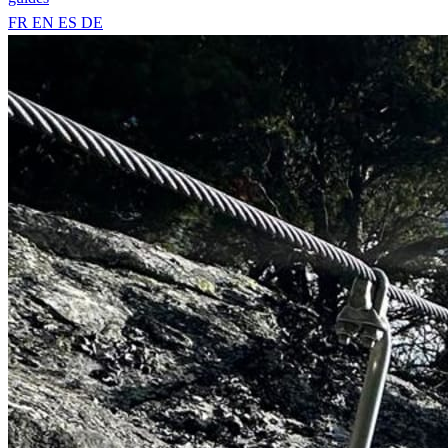
FR
EN
ES
DE