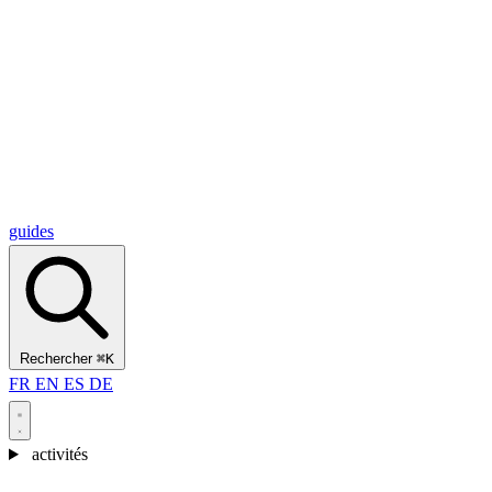
Alcantara Gorges
(3)
🇭🇷
Croatie
Split
(5)
Omiš
(4)
Zadar
(3)
Parc national des lacs de Plitvice
(3)
guides
Rechercher
⌘K
FR
EN
ES
DE
activités