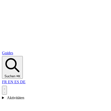
Alcantara Gorges
(3)
🇭🇷
Kroatien
Split
(5)
Omiš
(4)
Zadar
(3)
Nationalpark Plitvicer Seen
(3)
Guides
Suchen
⌘K
FR
EN
ES
DE
Aktivitäten