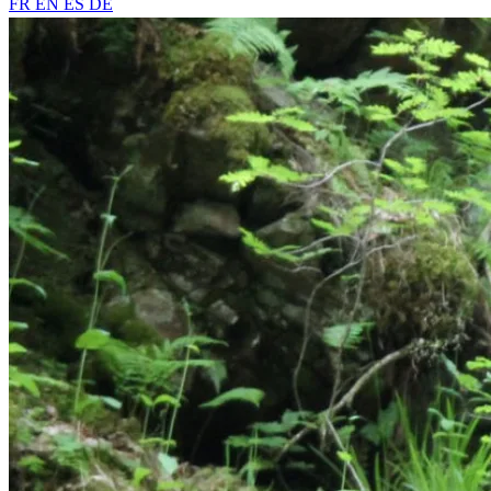
FR
EN
ES
DE