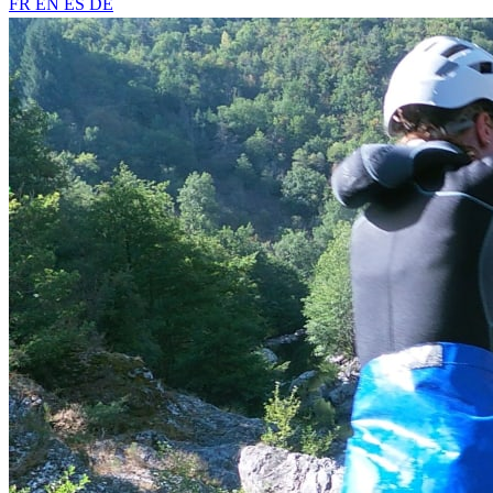
FR
EN
ES
DE