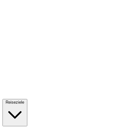
Fallschirmsprung
34 Reiseziele
· Ab 61€
Reiseziele
🇪🇸
Spanien