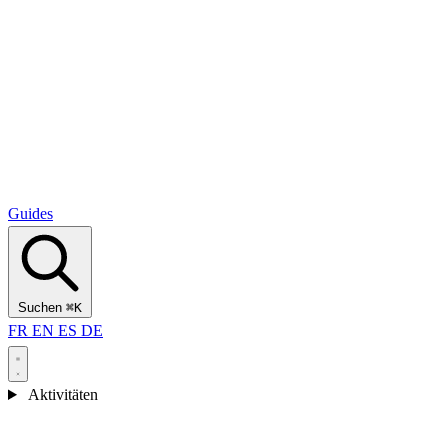
Alcantara Gorges
(3)
🇭🇷
Kroatien
Split
(5)
Omiš
(4)
Zadar
(3)
Nationalpark Plitvicer Seen
(3)
Guides
Suchen
⌘K
FR
EN
ES
DE
Aktivitäten