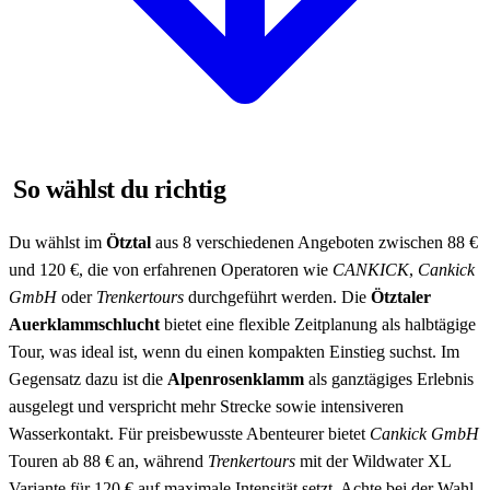
So wählst du richtig
Du wählst im
Ötztal
aus 8 verschiedenen Angeboten zwischen 88 €
und 120 €, die von erfahrenen Operatoren wie
CANKICK
,
Cankick
GmbH
oder
Trenkertours
durchgeführt werden. Die
Ötztaler
Auerklammschlucht
bietet eine flexible Zeitplanung als halbtägige
Tour, was ideal ist, wenn du einen kompakten Einstieg suchst. Im
Gegensatz dazu ist die
Alpenrosenklamm
als ganztägiges Erlebnis
ausgelegt und verspricht mehr Strecke sowie intensiveren
Wasserkontakt. Für preisbewusste Abenteurer bietet
Cankick GmbH
Touren ab 88 € an, während
Trenkertours
mit der Wildwater XL
Variante für 120 € auf maximale Intensität setzt. Achte bei der Wahl