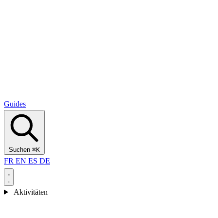
Alcantara Gorges
(3)
🇭🇷
Kroatien
Split
(5)
Omiš
(4)
Zadar
(3)
Nationalpark Plitvicer Seen
(3)
Guides
Suchen
⌘K
FR
EN
ES
DE
Aktivitäten