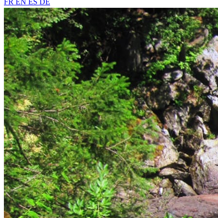
FR
EN
ES
DE