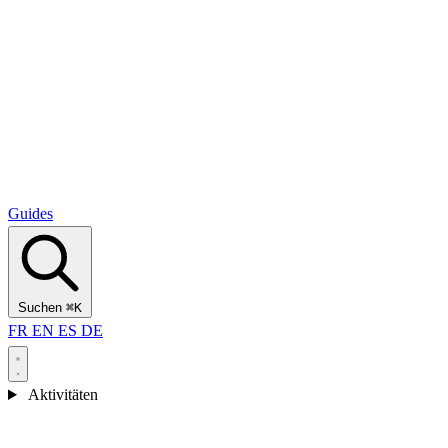
Alcantara Gorges
(3)
🇭🇷
Kroatien
Split
(5)
Omiš
(4)
Zadar
(3)
Nationalpark Plitvicer Seen
(3)
Guides
Suchen
⌘K
FR
EN
ES
DE
Aktivitäten