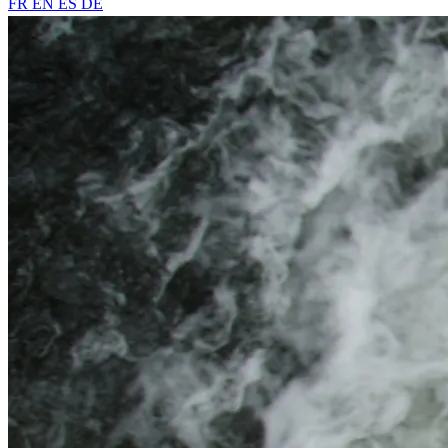
FR
EN
ES
DE