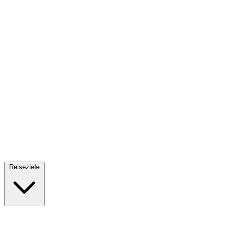
Fallschirmsprung
34 Reiseziele
· Ab 61€
Reiseziele
🇪🇸
Spanien