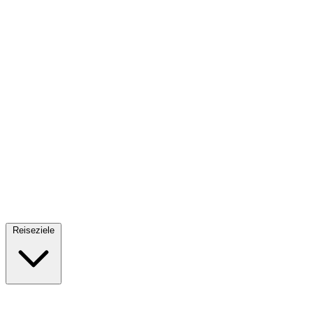
Fallschirmsprung
34 Reiseziele
· Ab 61€
Reiseziele
🇪🇸
Spanien