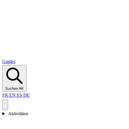
Alcantara Gorges
(3)
🇭🇷
Kroatien
Split
(5)
Omiš
(4)
Zadar
(3)
Nationalpark Plitvicer Seen
(3)
Guides
Suchen
⌘K
FR
EN
ES
DE
Aktivitäten