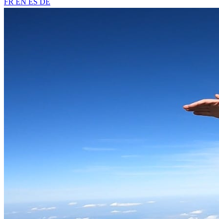
FR
EN
ES
DE