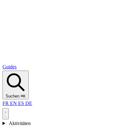
Alcantara Gorges
(3)
🇭🇷
Kroatien
Split
(5)
Omiš
(4)
Zadar
(3)
Nationalpark Plitvicer Seen
(3)
Guides
Suchen
⌘K
FR
EN
ES
DE
Aktivitäten