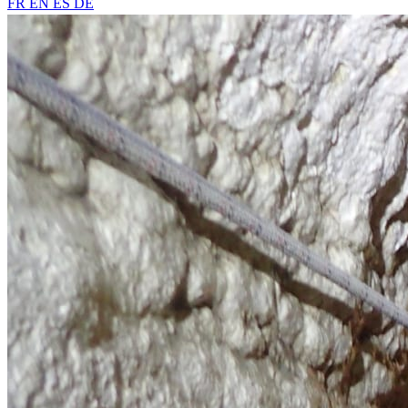
FR
EN
ES
DE