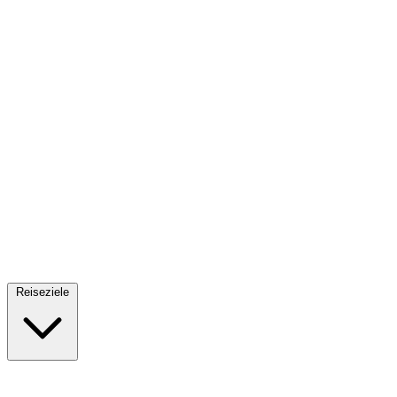
Fallschirmsprung
34 Reiseziele
· Ab 61€
Reiseziele
🇪🇸
Spanien