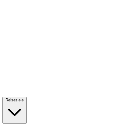
Fallschirmsprung
34 Reiseziele
· Ab 61€
Reiseziele
🇪🇸
Spanien