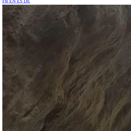
FR
EN
ES
DE