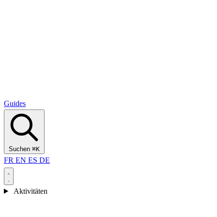
Alcantara Gorges
(3)
🇭🇷
Kroatien
Split
(5)
Omiš
(4)
Zadar
(3)
Nationalpark Plitvicer Seen
(3)
Guides
Suchen
⌘K
FR
EN
ES
DE
Aktivitäten