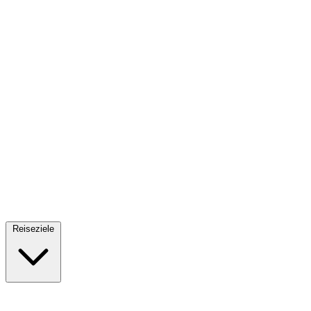
Fallschirmsprung
34 Reiseziele
· Ab 61€
Reiseziele
🇪🇸
Spanien