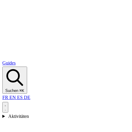
Alcantara Gorges
(3)
🇭🇷
Kroatien
Split
(5)
Omiš
(4)
Zadar
(3)
Nationalpark Plitvicer Seen
(3)
Guides
Suchen
⌘K
FR
EN
ES
DE
Aktivitäten