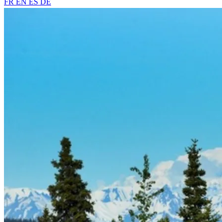
FR
EN
ES
DE