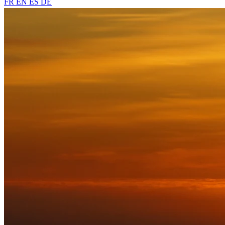
FR
EN
ES
DE