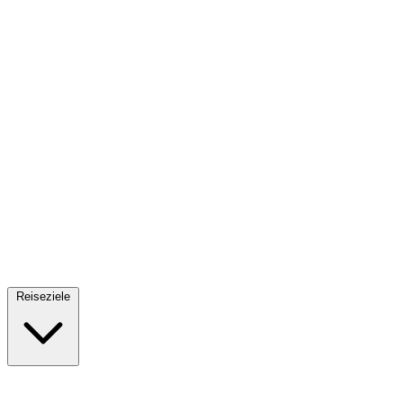
Fallschirmsprung
34 Reiseziele
· Ab 61€
Reiseziele
🇪🇸
Spanien