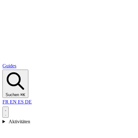
Alcantara Gorges
(3)
🇭🇷
Kroatien
Split
(5)
Omiš
(4)
Zadar
(3)
Nationalpark Plitvicer Seen
(3)
Guides
Suchen
⌘K
FR
EN
ES
DE
Aktivitäten