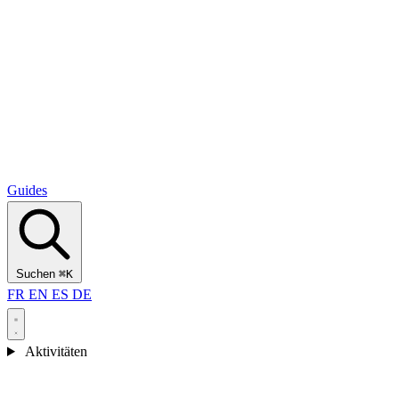
Alcantara Gorges
(3)
🇭🇷
Kroatien
Split
(5)
Omiš
(4)
Zadar
(3)
Nationalpark Plitvicer Seen
(3)
Guides
Suchen
⌘K
FR
EN
ES
DE
Aktivitäten