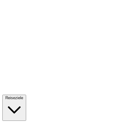
Fallschirmsprung
34 Reiseziele
· Ab 61€
Reiseziele
🇪🇸
Spanien