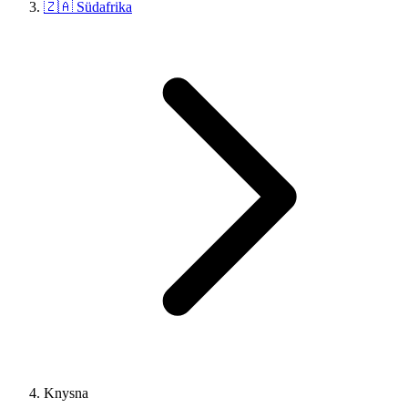
🇿🇦 Südafrika
Knysna