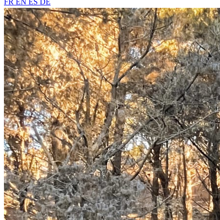
FR
EN
ES
DE