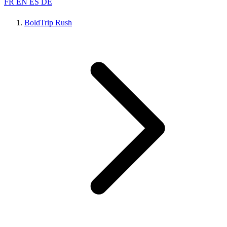
FR
EN
ES
DE
BoldTrip Rush