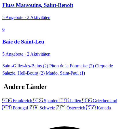
Fluss Marsouins, Saint-Benoit
5 Angebote · 2 Aktivitäten
6
Baie de Saint-Leu
5 Angebote · 2 Aktivitäten
Saint-Gilles-les-Bains
(2)
Piton de la Fournaise
(2)
Cirque de
Salazie, Hell-Bourg
(2)
Maïdo, Saint-Paul
(1)
Andere Länder
🇫🇷 Frankreich
🇪🇸 Spanien
🇮🇹 Italien
🇬🇷 Griechenland
🇵🇹 Portugal
🇨🇭 Schweiz
🇦🇹 Österreich
🇨🇦 Kanada