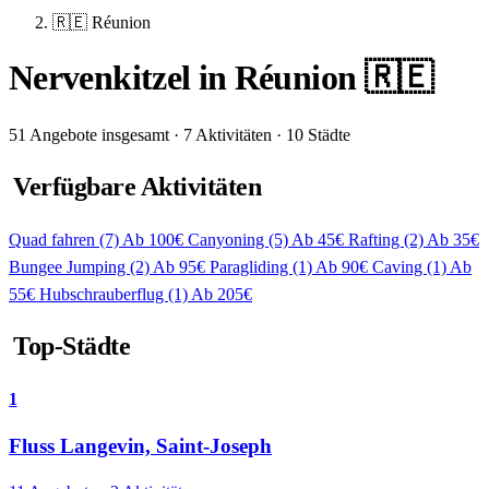
🇷🇪 Réunion
Nervenkitzel in Réunion 🇷🇪
51 Angebote insgesamt · 7 Aktivitäten · 10 Städte
Verfügbare Aktivitäten
Quad fahren
(7)
Ab 100€
Canyoning
(5)
Ab 45€
Rafting
(2)
Ab 35€
Bungee Jumping
(2)
Ab 95€
Paragliding
(1)
Ab 90€
Caving
(1)
Ab
55€
Hubschrauberflug
(1)
Ab 205€
Top-Städte
1
Fluss Langevin, Saint-Joseph