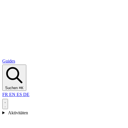
Alcantara Gorges
(3)
🇭🇷
Kroatien
Split
(5)
Omiš
(4)
Zadar
(3)
Nationalpark Plitvicer Seen
(3)
Guides
Suchen
⌘K
FR
EN
ES
DE
Aktivitäten