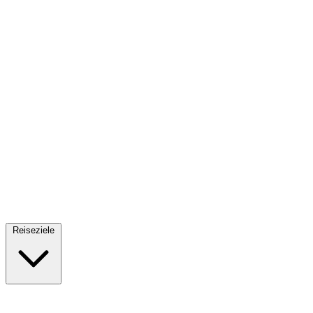
Fallschirmsprung
34 Reiseziele
· Ab 61€
Reiseziele
🇪🇸
Spanien