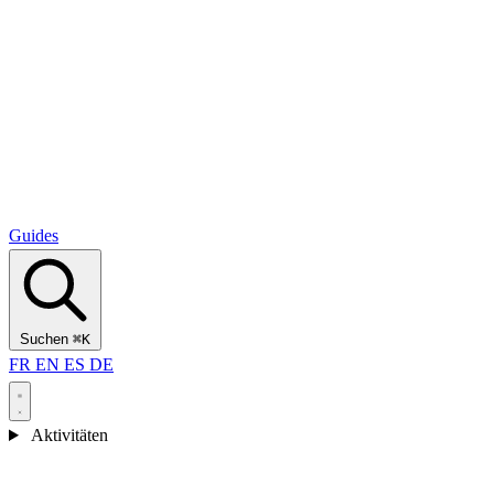
Alcantara Gorges
(3)
🇭🇷
Kroatien
Split
(5)
Omiš
(4)
Zadar
(3)
Nationalpark Plitvicer Seen
(3)
Guides
Suchen
⌘K
FR
EN
ES
DE
Aktivitäten