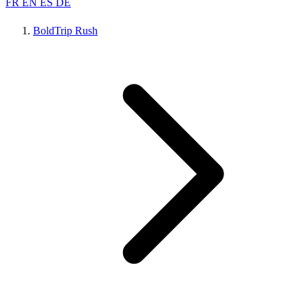
FR
EN
ES
DE
BoldTrip Rush