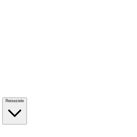
Fallschirmsprung
34 Reiseziele
· Ab 61€
Reiseziele
🇪🇸
Spanien