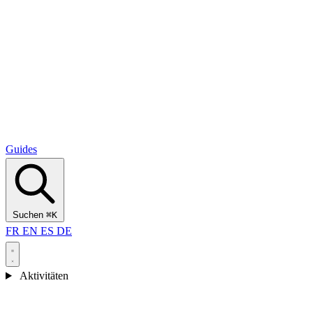
Alcantara Gorges
(3)
🇭🇷
Kroatien
Split
(5)
Omiš
(4)
Zadar
(3)
Nationalpark Plitvicer Seen
(3)
Guides
Suchen
⌘K
FR
EN
ES
DE
Aktivitäten