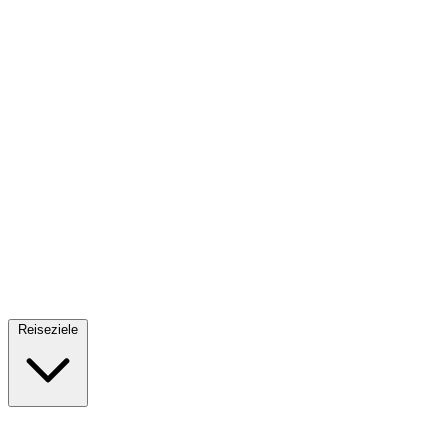
Fallschirmsprung
34 Reiseziele
· Ab 61€
Reiseziele
🇪🇸
Spanien