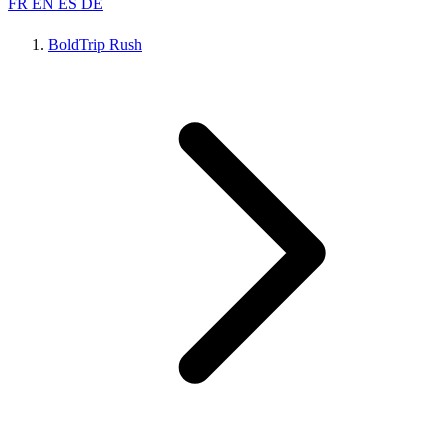
FR
EN
ES
DE
BoldTrip Rush