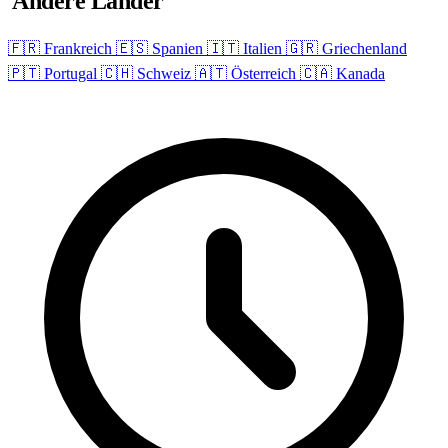
Andere Länder
🇫🇷 Frankreich
🇪🇸 Spanien
🇮🇹 Italien
🇬🇷 Griechenland
🇵🇹 Portugal
🇨🇭 Schweiz
🇦🇹 Österreich
🇨🇦 Kanada