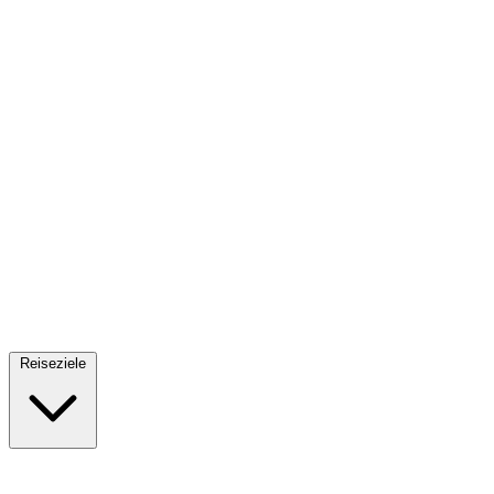
Fallschirmsprung
34 Reiseziele
· Ab 61€
Reiseziele
🇪🇸
Spanien