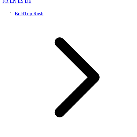
FR
EN
ES
DE
BoldTrip Rush