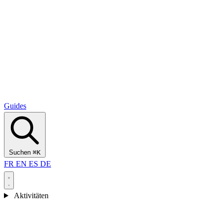
Alcantara Gorges
(3)
🇭🇷
Kroatien
Split
(5)
Omiš
(4)
Zadar
(3)
Nationalpark Plitvicer Seen
(3)
Guides
Suchen
⌘K
FR
EN
ES
DE
Aktivitäten