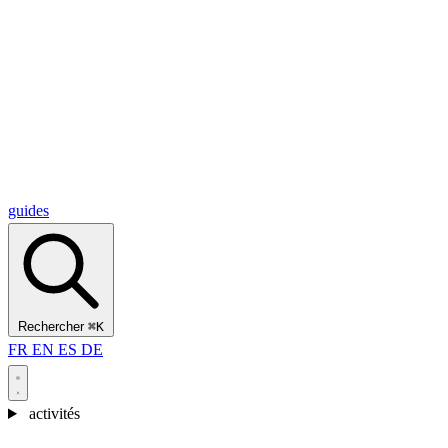
Alcantara Gorges
(3)
🇭🇷
Croatie
Split
(5)
Omiš
(4)
Zadar
(3)
Parc national des lacs de Plitvice
(3)
guides
Rechercher
⌘K
FR
EN
ES
DE
activités