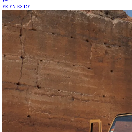
FR
EN
ES
DE