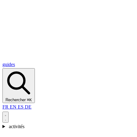
Alcantara Gorges
(3)
🇭🇷
Croatie
Split
(5)
Omiš
(4)
Zadar
(3)
Parc national des lacs de Plitvice
(3)
guides
Rechercher
⌘K
FR
EN
ES
DE
activités