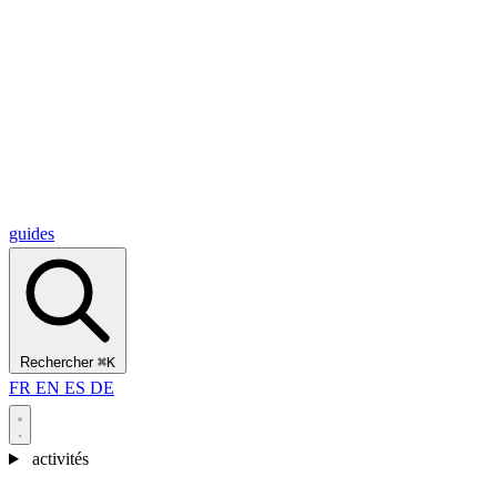
Alcantara Gorges
(3)
🇭🇷
Croatie
Split
(5)
Omiš
(4)
Zadar
(3)
Parc national des lacs de Plitvice
(3)
guides
Rechercher
⌘K
FR
EN
ES
DE
activités