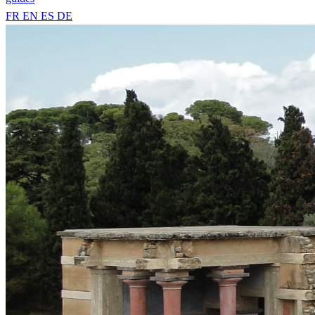
FR
EN
ES
DE