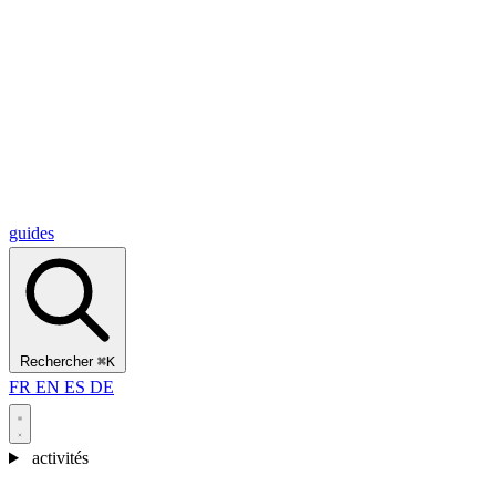
Alcantara Gorges
(3)
🇭🇷
Croatie
Split
(5)
Omiš
(4)
Zadar
(3)
Parc national des lacs de Plitvice
(3)
guides
Rechercher
⌘K
FR
EN
ES
DE
activités