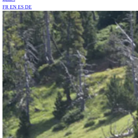
FR
EN
ES
DE