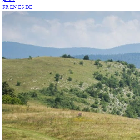
FR
EN
ES
DE