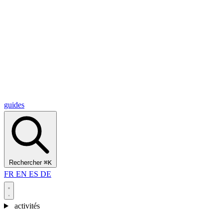
Alcantara Gorges
(3)
🇭🇷
Croatie
Split
(5)
Omiš
(4)
Zadar
(3)
Parc national des lacs de Plitvice
(3)
guides
Rechercher
⌘K
FR
EN
ES
DE
activités