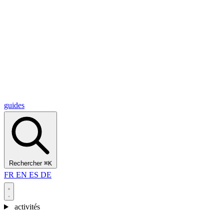
Alcantara Gorges
(3)
🇭🇷
Croatie
Split
(5)
Omiš
(4)
Zadar
(3)
Parc national des lacs de Plitvice
(3)
guides
Rechercher
⌘K
FR
EN
ES
DE
activités