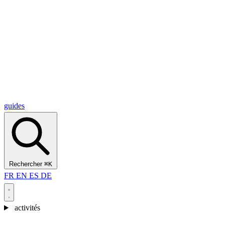
Alcantara Gorges
(3)
🇭🇷
Croatie
Split
(5)
Omiš
(4)
Zadar
(3)
Parc national des lacs de Plitvice
(3)
guides
Rechercher
⌘K
FR
EN
ES
DE
activités