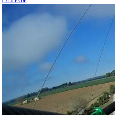
FR
EN
ES
DE