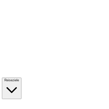
Fallschirmsprung
34 Reiseziele
· Ab 61€
Reiseziele
🇪🇸
Spanien