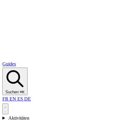
Alcantara Gorges
(3)
🇭🇷
Kroatien
Split
(5)
Omiš
(4)
Zadar
(3)
Nationalpark Plitvicer Seen
(3)
Guides
Suchen
⌘K
FR
EN
ES
DE
Aktivitäten