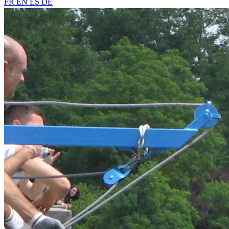
FR
EN
ES
DE