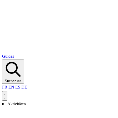
Alcantara Gorges
(3)
🇭🇷
Kroatien
Split
(5)
Omiš
(4)
Zadar
(3)
Nationalpark Plitvicer Seen
(3)
Guides
Suchen
⌘K
FR
EN
ES
DE
Aktivitäten