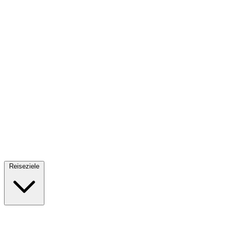
Fallschirmsprung
34 Reiseziele
· Ab 61€
Reiseziele
🇪🇸
Spanien