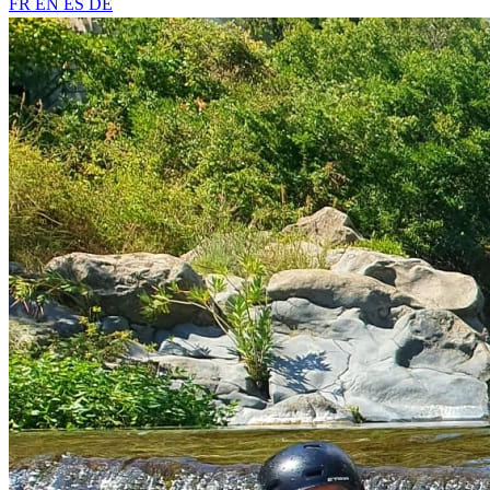
FR
EN
ES
DE