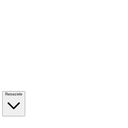
Fallschirmsprung
34 Reiseziele
· Ab 61€
Reiseziele
🇪🇸
Spanien