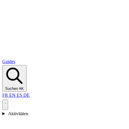
Alcantara Gorges
(3)
🇭🇷
Kroatien
Split
(5)
Omiš
(4)
Zadar
(3)
Nationalpark Plitvicer Seen
(3)
Guides
Suchen
⌘K
FR
EN
ES
DE
Aktivitäten