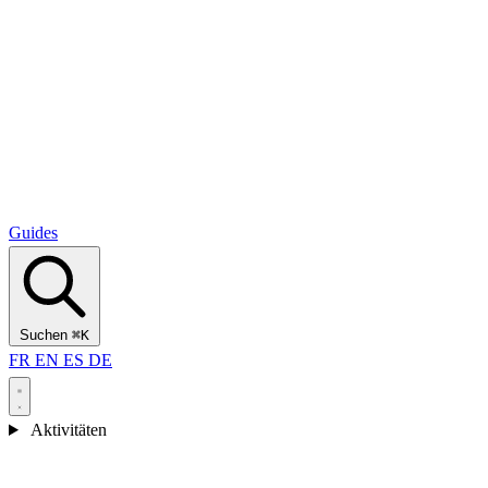
Alcantara Gorges
(3)
🇭🇷
Kroatien
Split
(5)
Omiš
(4)
Zadar
(3)
Nationalpark Plitvicer Seen
(3)
Guides
Suchen
⌘K
FR
EN
ES
DE
Aktivitäten