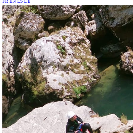
FR
EN
ES
DE