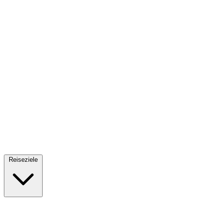
Fallschirmsprung
34 Reiseziele
· Ab 61€
Reiseziele
🇪🇸
Spanien