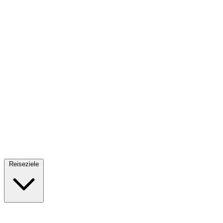
Fallschirmsprung
34 Reiseziele
· Ab 61€
Reiseziele
🇪🇸
Spanien