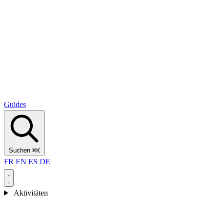
Alcantara Gorges
(3)
🇭🇷
Kroatien
Split
(5)
Omiš
(4)
Zadar
(3)
Nationalpark Plitvicer Seen
(3)
Guides
Suchen
⌘K
FR
EN
ES
DE
Aktivitäten