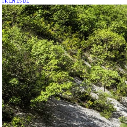
FR
EN
ES
DE