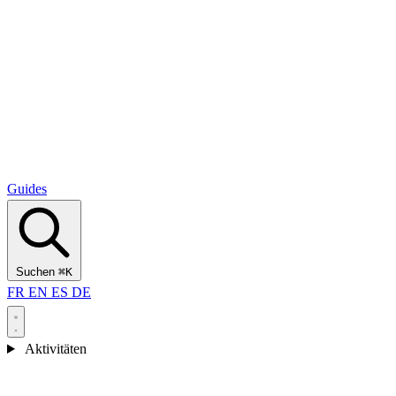
Alcantara Gorges
(3)
🇭🇷
Kroatien
Split
(5)
Omiš
(4)
Zadar
(3)
Nationalpark Plitvicer Seen
(3)
Guides
Suchen
⌘K
FR
EN
ES
DE
Aktivitäten