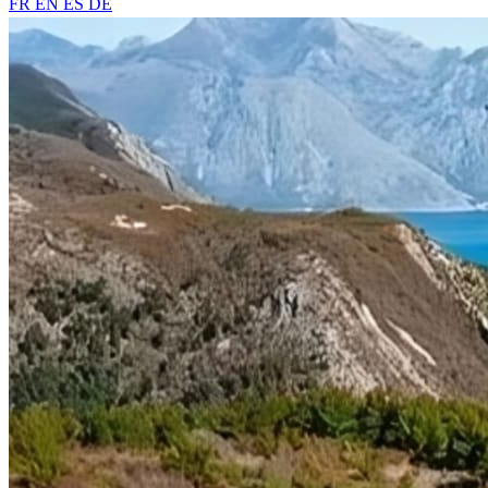
FR
EN
ES
DE