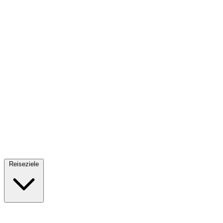
Fallschirmsprung
34 Reiseziele
· Ab 61€
Reiseziele
🇪🇸
Spanien