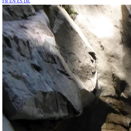
FR
EN
ES
DE