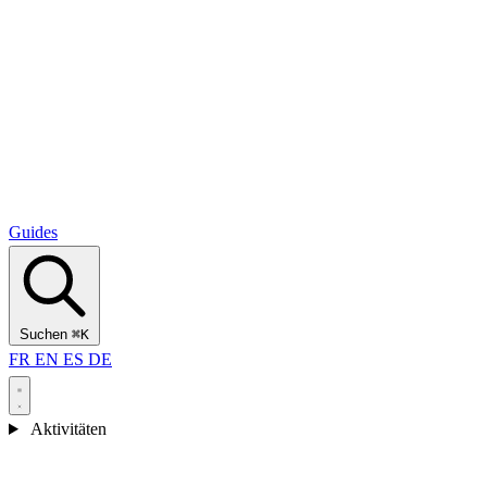
Alcantara Gorges
(3)
🇭🇷
Kroatien
Split
(5)
Omiš
(4)
Zadar
(3)
Nationalpark Plitvicer Seen
(3)
Guides
Suchen
⌘K
FR
EN
ES
DE
Aktivitäten