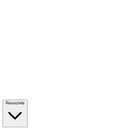
Fallschirmsprung
34 Reiseziele
· Ab 61€
Reiseziele
🇪🇸
Spanien