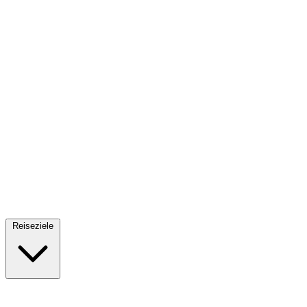
Fallschirmsprung
34 Reiseziele
· Ab 61€
Reiseziele
🇪🇸
Spanien