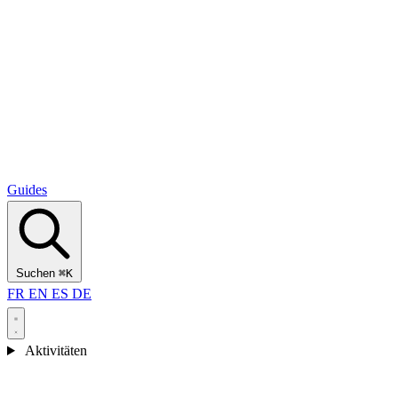
Alcantara Gorges
(3)
🇭🇷
Kroatien
Split
(5)
Omiš
(4)
Zadar
(3)
Nationalpark Plitvicer Seen
(3)
Guides
Suchen
⌘K
FR
EN
ES
DE
Aktivitäten