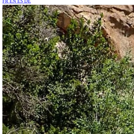
FR
EN
ES
DE