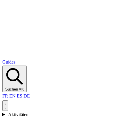
Alcantara Gorges
(3)
🇭🇷
Kroatien
Split
(5)
Omiš
(4)
Zadar
(3)
Nationalpark Plitvicer Seen
(3)
Guides
Suchen
⌘K
FR
EN
ES
DE
Aktivitäten