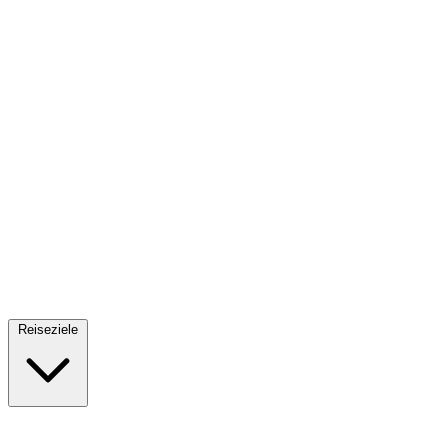
Fallschirmsprung
34 Reiseziele
· Ab 61€
Reiseziele
🇪🇸
Spanien