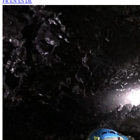
FR
EN
ES
DE