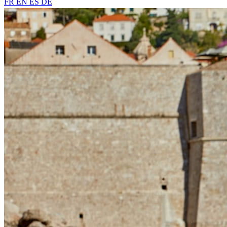
FR
EN
ES
DE