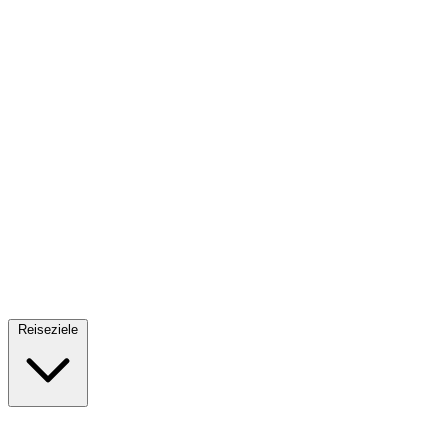
Fallschirmsprung
34 Reiseziele
· Ab 61€
Reiseziele
🇪🇸
Spanien