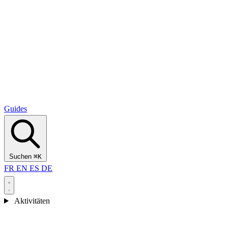
Alcantara Gorges
(3)
🇭🇷
Kroatien
Split
(5)
Omiš
(4)
Zadar
(3)
Nationalpark Plitvicer Seen
(3)
Guides
Suchen
⌘K
FR
EN
ES
DE
Aktivitäten