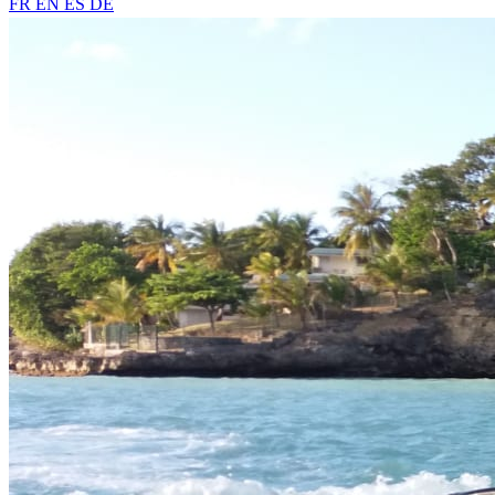
FR
EN
ES
DE