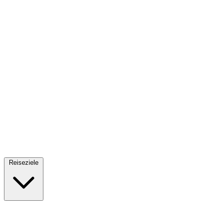
Fallschirmsprung
34 Reiseziele
· Ab 61€
Reiseziele
🇪🇸
Spanien