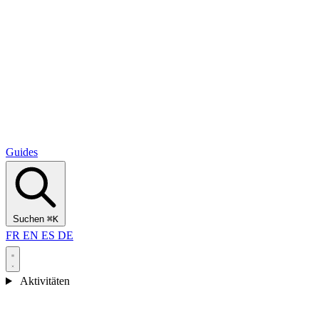
Alcantara Gorges
(3)
🇭🇷
Kroatien
Split
(5)
Omiš
(4)
Zadar
(3)
Nationalpark Plitvicer Seen
(3)
Guides
Suchen
⌘K
FR
EN
ES
DE
Aktivitäten