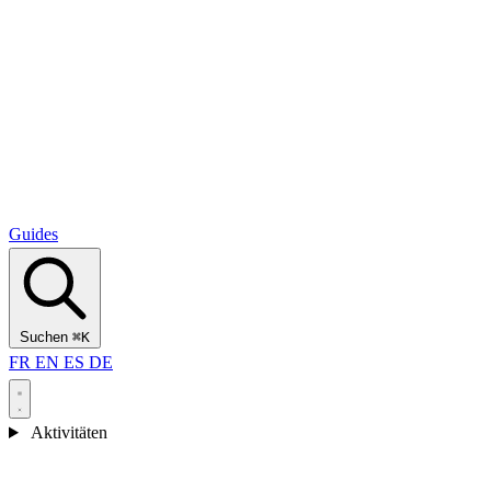
Alcantara Gorges
(3)
🇭🇷
Kroatien
Split
(5)
Omiš
(4)
Zadar
(3)
Nationalpark Plitvicer Seen
(3)
Guides
Suchen
⌘K
FR
EN
ES
DE
Aktivitäten