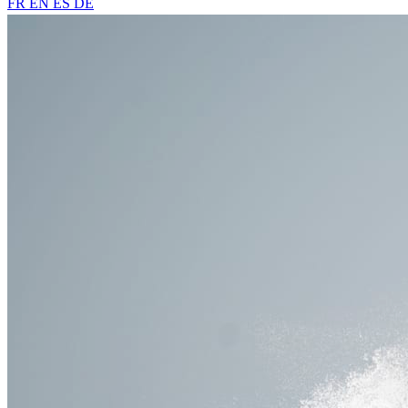
FR
EN
ES
DE