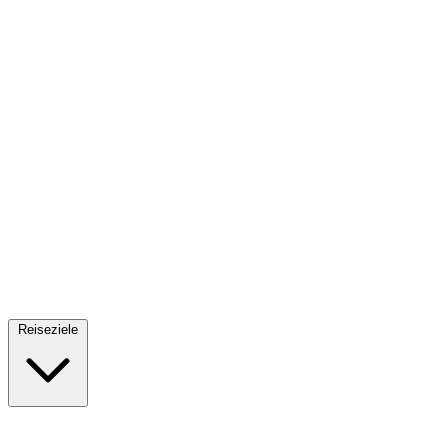
Fallschirmsprung
34 Reiseziele
· Ab 61€
Reiseziele
🇪🇸
Spanien