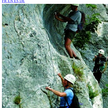
FR
EN
ES
DE