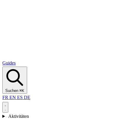
Alcantara Gorges
(3)
🇭🇷
Kroatien
Split
(5)
Omiš
(4)
Zadar
(3)
Nationalpark Plitvicer Seen
(3)
Guides
Suchen
⌘K
FR
EN
ES
DE
Aktivitäten