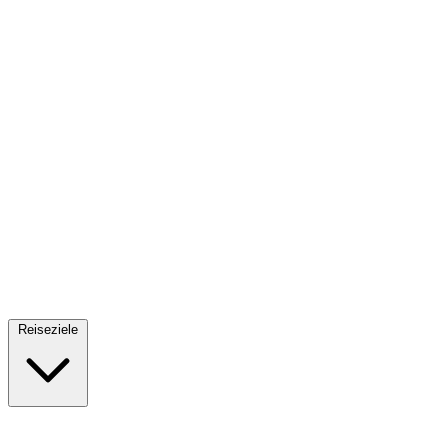
Fallschirmsprung
34 Reiseziele
· Ab 61€
Reiseziele
🇪🇸
Spanien