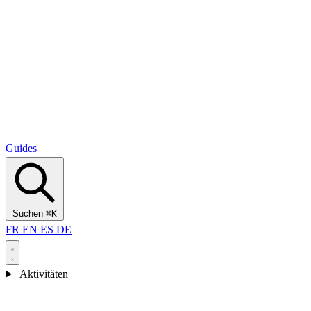
Alcantara Gorges
(3)
🇭🇷
Kroatien
Split
(5)
Omiš
(4)
Zadar
(3)
Nationalpark Plitvicer Seen
(3)
Guides
Suchen
⌘K
FR
EN
ES
DE
Aktivitäten