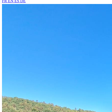
FR
EN
ES
DE