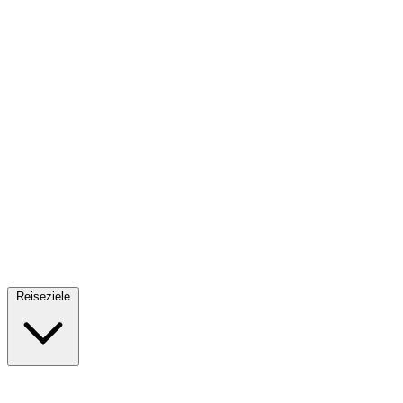
Fallschirmsprung
34 Reiseziele
· Ab 61€
Reiseziele
🇪🇸
Spanien