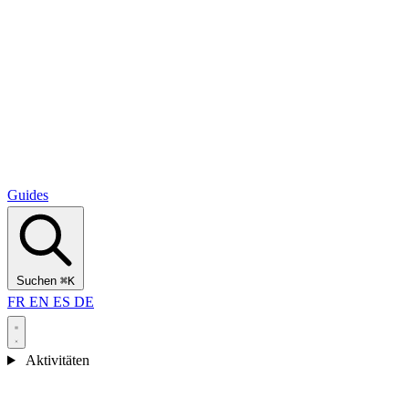
Alcantara Gorges
(3)
🇭🇷
Kroatien
Split
(5)
Omiš
(4)
Zadar
(3)
Nationalpark Plitvicer Seen
(3)
Guides
Suchen
⌘K
FR
EN
ES
DE
Aktivitäten