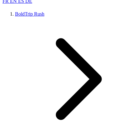
FR
EN
ES
DE
BoldTrip Rush