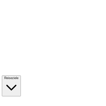
Fallschirmsprung
34 Reiseziele
· Ab 61€
Reiseziele
🇪🇸
Spanien