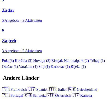
5
Zadar
5 Angebote · 3 Aktivitäten
6
Zagreb
3 Angebote · 2 Aktivitäten
Pula
(3)
Korčula
(3)
Novalja
(3)
Risnjak-Nationalpark
(2)
Tribalj
(1)
Otočac
(1)
Varaždin
(1)
Sinj
(1)
Karlovac
(1)
Rijeka
(1)
Andere Länder
🇫🇷 Frankreich
🇪🇸 Spanien
🇮🇹 Italien
🇬🇷 Griechenland
🇵🇹 Portugal
🇨🇭 Schweiz
🇦🇹 Österreich
🇨🇦 Kanada