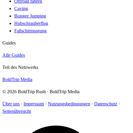
Offroad fahren
Caving
Bungee Jumping
Hubschrauberflug
Fallschirmsprung
Guides
Alle Guides
Teil des Netzwerks
BoldTrip Media
© 2026 BoldTrip Rush · BoldTrip Media
Über uns
·
Impressum
·
Nutzungsbedingungen
·
Datenschutz
·
Seitenübersicht