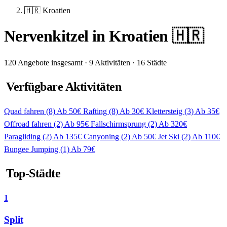
🇭🇷 Kroatien
Nervenkitzel in Kroatien 🇭🇷
120 Angebote insgesamt · 9 Aktivitäten · 16 Städte
Verfügbare Aktivitäten
Quad fahren
(8)
Ab 50€
Rafting
(8)
Ab 30€
Klettersteig
(3)
Ab 35€
Offroad fahren
(2)
Ab 95€
Fallschirmsprung
(2)
Ab 320€
Paragliding
(2)
Ab 135€
Canyoning
(2)
Ab 50€
Jet Ski
(2)
Ab 110€
Bungee Jumping
(1)
Ab 79€
Top-Städte
1
Split