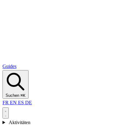
Alcantara Gorges
(3)
🇭🇷
Kroatien
Split
(5)
Omiš
(4)
Zadar
(3)
Nationalpark Plitvicer Seen
(3)
Guides
Suchen
⌘K
FR
EN
ES
DE
Aktivitäten