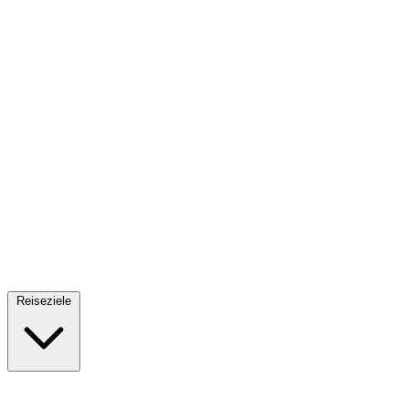
Fallschirmsprung
34 Reiseziele
· Ab 61€
Reiseziele
🇪🇸
Spanien