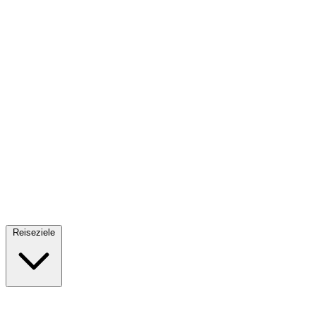
Fallschirmsprung
34 Reiseziele
· Ab 61€
Reiseziele
🇪🇸
Spanien