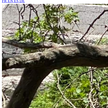
FR
EN
ES
DE