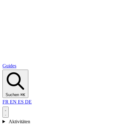
Alcantara Gorges
(3)
🇭🇷
Kroatien
Split
(5)
Omiš
(4)
Zadar
(3)
Nationalpark Plitvicer Seen
(3)
Guides
Suchen
⌘K
FR
EN
ES
DE
Aktivitäten