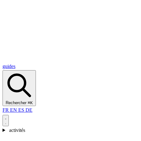
Alcantara Gorges
(3)
🇭🇷
Croatie
Split
(5)
Omiš
(4)
Zadar
(3)
Parc national des lacs de Plitvice
(3)
guides
Rechercher
⌘K
FR
EN
ES
DE
activités