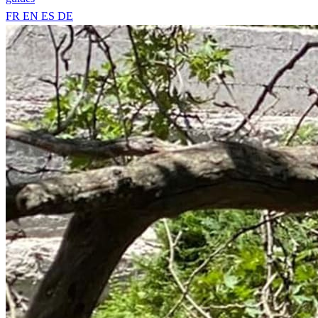
FR
EN
ES
DE