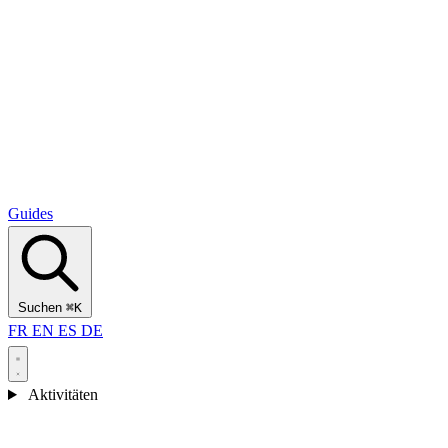
Alcantara Gorges
(3)
🇭🇷
Kroatien
Split
(5)
Omiš
(4)
Zadar
(3)
Nationalpark Plitvicer Seen
(3)
Guides
Suchen
⌘K
FR
EN
ES
DE
Aktivitäten