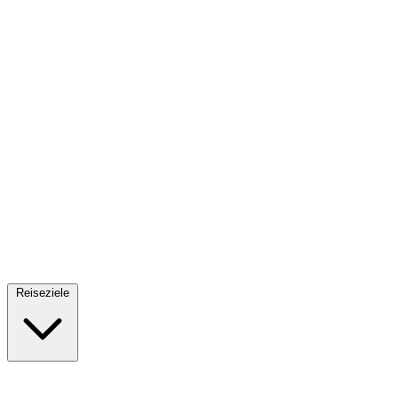
Fallschirmsprung
34 Reiseziele
· Ab 61€
Reiseziele
🇪🇸
Spanien