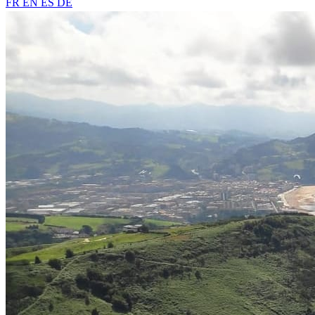
FR
EN
ES
DE