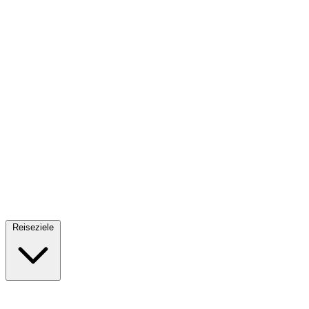
Fallschirmsprung
34 Reiseziele
· Ab 61€
Reiseziele
🇪🇸
Spanien