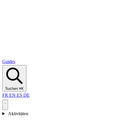
Alcantara Gorges
(3)
🇭🇷
Kroatien
Split
(5)
Omiš
(4)
Zadar
(3)
Nationalpark Plitvicer Seen
(3)
Guides
Suchen
⌘K
FR
EN
ES
DE
Aktivitäten