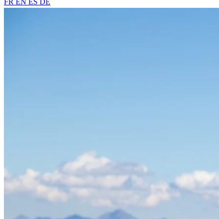
FR
EN
ES
DE