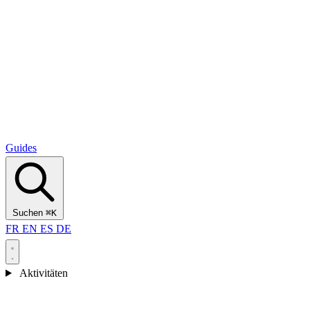
Alcantara Gorges
(3)
🇭🇷
Kroatien
Split
(5)
Omiš
(4)
Zadar
(3)
Nationalpark Plitvicer Seen
(3)
Guides
Suchen
⌘K
FR
EN
ES
DE
Aktivitäten