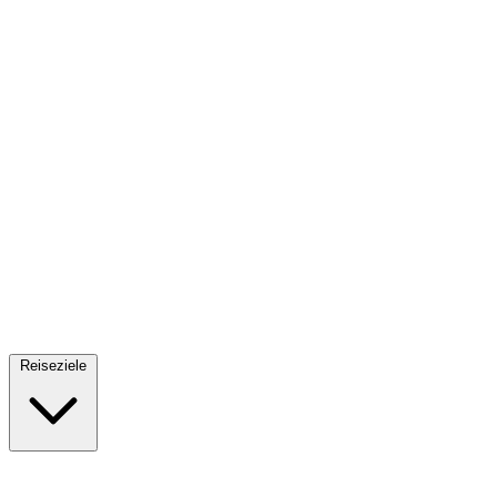
Fallschirmsprung
34 Reiseziele
· Ab 61€
Reiseziele
🇪🇸
Spanien