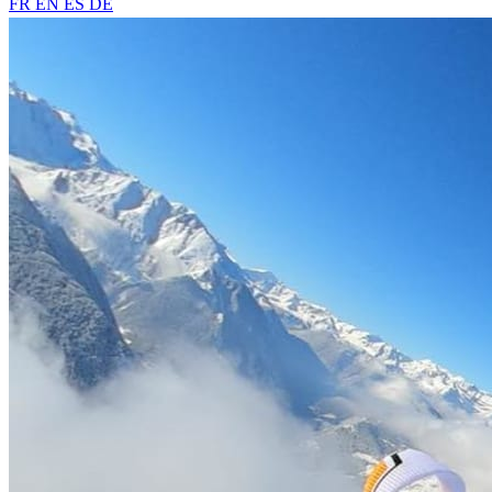
FR
EN
ES
DE