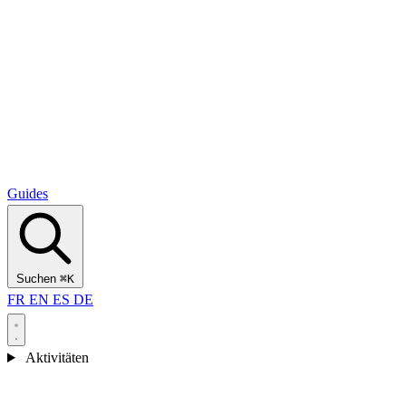
Alcantara Gorges
(3)
🇭🇷
Kroatien
Split
(5)
Omiš
(4)
Zadar
(3)
Nationalpark Plitvicer Seen
(3)
Guides
Suchen
⌘K
FR
EN
ES
DE
Aktivitäten