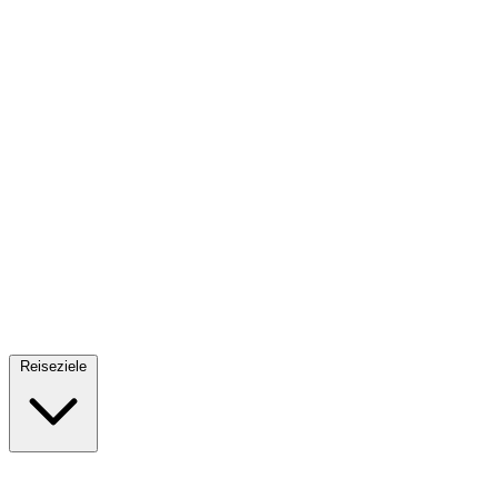
Fallschirmsprung
34 Reiseziele
· Ab 61€
Reiseziele
🇪🇸
Spanien