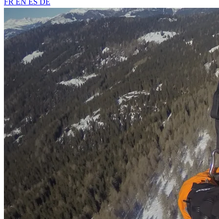
FR
EN
ES
DE