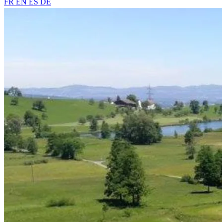
FR
EN
ES
DE