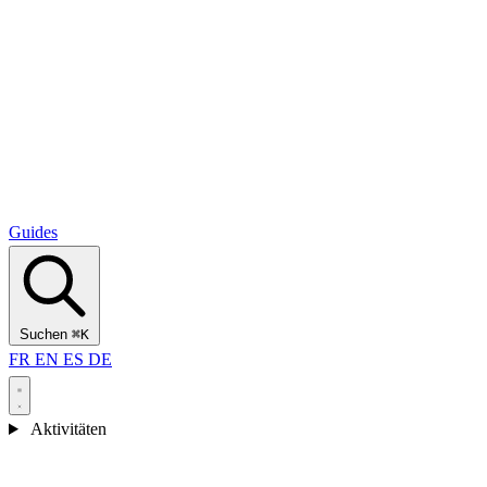
Alcantara Gorges
(3)
🇭🇷
Kroatien
Split
(5)
Omiš
(4)
Zadar
(3)
Nationalpark Plitvicer Seen
(3)
Guides
Suchen
⌘K
FR
EN
ES
DE
Aktivitäten