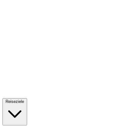
Fallschirmsprung
34 Reiseziele
· Ab 61€
Reiseziele
🇪🇸
Spanien