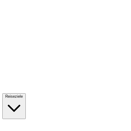
Fallschirmsprung
34 Reiseziele
· Ab 61€
Reiseziele
🇪🇸
Spanien