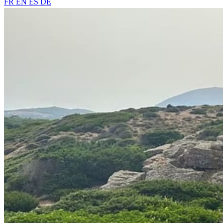
FR
EN
ES
DE