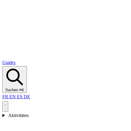
Alcantara Gorges
(3)
🇭🇷
Kroatien
Split
(5)
Omiš
(4)
Zadar
(3)
Nationalpark Plitvicer Seen
(3)
Guides
Suchen
⌘K
FR
EN
ES
DE
Aktivitäten