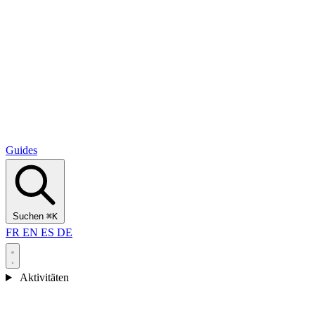
Alcantara Gorges
(3)
🇭🇷
Kroatien
Split
(5)
Omiš
(4)
Zadar
(3)
Nationalpark Plitvicer Seen
(3)
Guides
Suchen
⌘K
FR
EN
ES
DE
Aktivitäten