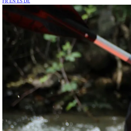
FR
EN
ES
DE