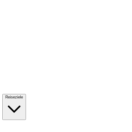
Fallschirmsprung
34 Reiseziele
· Ab 61€
Reiseziele
🇪🇸
Spanien