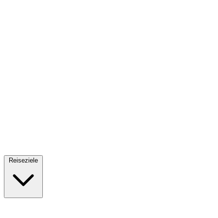
Fallschirmsprung
34 Reiseziele
· Ab 61€
Reiseziele
🇪🇸
Spanien