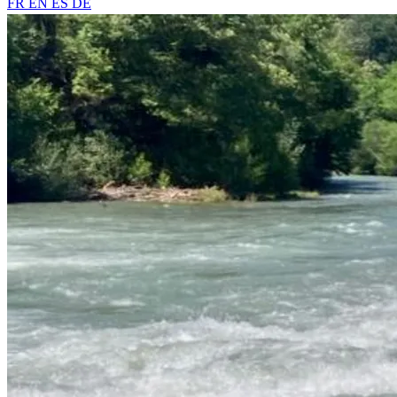
FR
EN
ES
DE