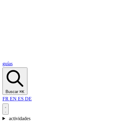
Alcantara Gorges
(3)
🇭🇷
Croacia
Split
(5)
Omiš
(4)
Zadar
(3)
Parque Nacional de los Lagos de Plitvice
(3)
guías
Buscar
⌘K
FR
EN
ES
DE
actividades