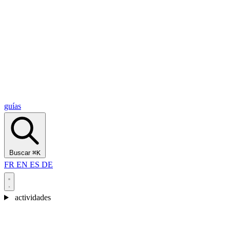
Alcantara Gorges
(3)
🇭🇷
Croacia
Split
(5)
Omiš
(4)
Zadar
(3)
Parque Nacional de los Lagos de Plitvice
(3)
guías
Buscar
⌘K
FR
EN
ES
DE
actividades